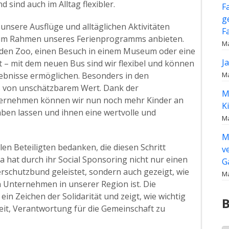
 sind auch im Alltag flexibler.
F
g
r unsere Ausflüge und alltäglichen Aktivitäten
F
se im Rahmen unseres Ferienprogramms anbieten.
Ma
n den Zoo, einen Besuch in einem Museum oder eine
J
– mit dem neuen Bus sind wir flexibel und können
lebnisse ermöglichen. Besonders in den
Ma
ns von unschätzbarem Wert. Dank der
M
ternehmen können wir nun noch mehr Kinder an
K
aben lassen und ihnen eine wertvolle und
Ma
M
len Beteiligten bedanken, die diesen Schritt
v
a hat durch ihr Social Sponsoring nicht nur einen
G
erschutzbund geleistet, sondern auch gezeigt, wie
Ma
 Unternehmen in unserer Region ist. Die
n Zeichen der Solidarität und zeigt, wie wichtig
B
Zeit, Verantwortung für die Gemeinschaft zu