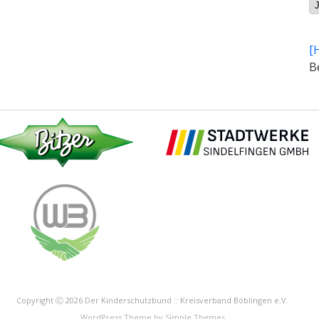
Ar
[
B
Copyright Ⓒ 2026 Der Kinderschutzbund :: Kreisverband Böblingen e.V.
WordPress Theme by
Simple Themes