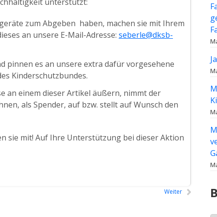
hhaltigkeit unterstützt:
F
g
tgeräte zum Abgeben haben, machen sie mit Ihrem
F
dieses an unsere E-Mail-Adresse:
seberle@dksb-
Ma
J
nd pinnen es an unsere extra dafür vorgesehene
Ma
des Kinderschutzbundes.
M
e an einem dieser Artikel äußern, nimmt der
K
nen, als Spender, auf bzw. stellt auf Wunsch den
Ma
M
n sie mit! Auf Ihre Unterstützung bei dieser Aktion
v
G
Ma
B
Weiter